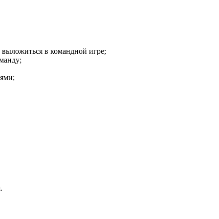
 выложиться в командной игре;
манду;
ьями;
.