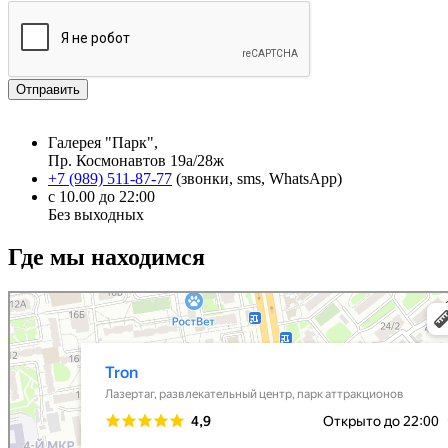
Отправить
Галерея "Парк",
Пр. Космонавтов 19а/28ж
+7 (989) 511-87-77
(звонки, sms, WhatsApp)
с 10.00 до 22:00
Без выходных
Где мы находимся
Галерея парк
Торговый центр в Ростове‑на‑Дону
Развлекательный центр в Ростове‑на‑Дону