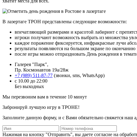
хватит места для всех.
В лазертаге ТРОН представлены следующие возможности:
впечатляющий размерами и красотой лабиринт с препятс
игроки получают возможность выбрать из множества увле
каждое поражение фиксируется, инфракрасные лучи абсо
результаты появляются на большом экране по окончанию 
после игры можно отпраздновать День рождения в темати
Галерея "Парк",
Пр. Космонавтов 19а/28ж
+7 (989) 511-87-77
(звонки, sms, WhatsApp)
с 10.00 до 22:00
Без выходных
Мы перезвоним вам в течение
10 минут
Забронируй лучшую игру в ТРОНЕ!
Заполните данную форму, и с Вами обязательно свяжется наш а
Нажимая на кнопку "Отправить", вы даете согласие на обрабо